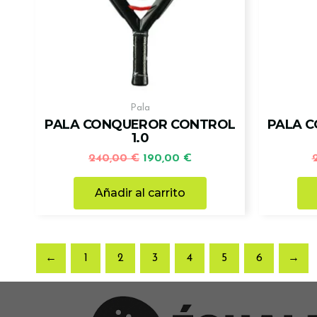
Pala
PALA CONQUEROR CONTROL
PALA 
1.0
240,00
€
190,00
€
Añadir al carrito
←
1
2
3
4
5
6
→