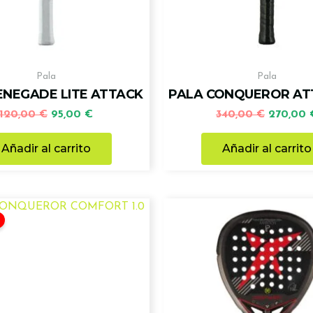
Pala
Pala
ENEGADE LITE ATTACK
PALA CONQUEROR ATT
120,00
€
95,00
€
340,00
€
270,00
Añadir al carrito
Añadir al carrito
El
El
precio
precio
original
actual
era:
es:
220,00 €.
180,00 €.