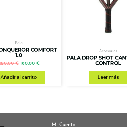
Pala
CONQUEROR COMFORT
Accesorios
1.0
PALA DROP SHOT CAN
CONTROL
220,00
€
180,00
€
Añadir al carrito
Leer más
Mi Cuenta