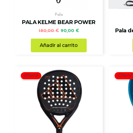
Pala
PALA KELME BEAR POWER
Pala d
180,00
€
90,00
€
Añadir al carrito
El
El
precio
precio
¡Oferta!
¡Oferta!
original
actual
era:
es:
400,00 €.
160,00 €.