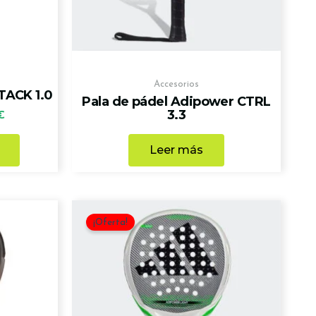
Accesorios
ACK 1.0
Pala de pádel Adipower CTRL
3.3
€
Leer más
El
El
precio
precio
¡Oferta!
original
actual
era:
es:
200,00 €.
120,00 €.