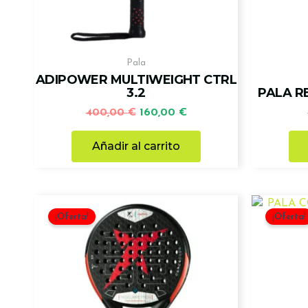
Pala
ADIPOWER MULTIWEIGHT CTRL
3.2
PALA R
400,00
€
160,00
€
Añadir al carrito
El
El
precio
precio
¡Oferta!
¡Oferta!
original
actual
era:
es:
240,00 €.
190,00 €.