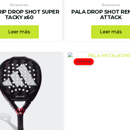
Accesorios
Accesorios
IP DROP SHOT SUPER
PALA DROP SHOT RE
TACKY x60
ATTACK
Leer más
Leer más
El
precio
¡Oferta!
original
era:
390,00 