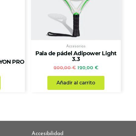
Accesorios
Pala de pádel Adipower Light
3.3
YON PRO
200,00
€
120,00
€
Añadir al carrito
Accesibilidad