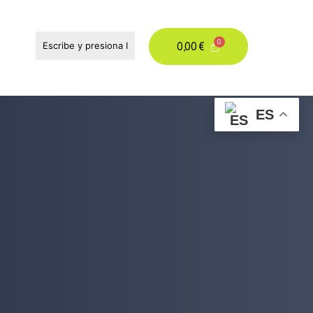
0,00
€
ES