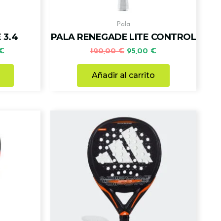
Pala
 3.4
PALA RENEGADE LITE CONTROL
€
120,00
€
95,00
€
Añadir al carrito
El
precio
actual
es:
€.
270,00 €.