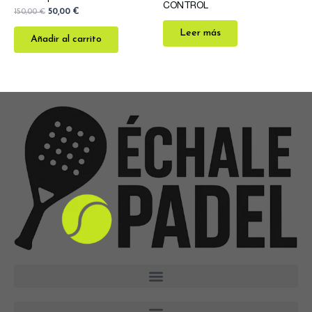
CONTROL
150,00
€
50,00
€
Leer más
Añadir al carrito