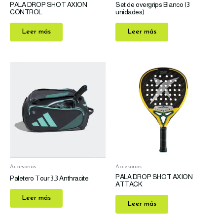
PALA DROP SHOT AXION
Set de overgrips Blanco (3
CONTROL
unidades)
Leer más
Leer más
Accesorios
Accesorios
PALA DROP SHOT AXION
Paletero Tour 3.3 Anthracite
ATTACK
Leer más
Leer más